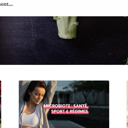
ent...