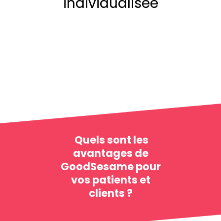
individualisé
e
Quels sont les
avantages de
GoodSesame pour
vos patients et
clients ?