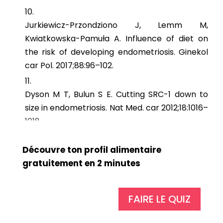
Jurkiewicz-Przondziono J, Lemm M,
Kwiatkowska-Pamuła A. Influence of diet on
the risk of developing endometriosis.
Ginekol
car Pol.
2017;
88
:96–102.
Dyson M T, Bulun S E. Cutting SRC-1 down to
size in endometriosis.
Nat Med. car
2012;
18
:1016–
1018.
Jurkiewicz-Przondziono J, Lemm M,
Découvre ton profil alimentaire
Kwiatkowska-Pamuła A, Ziółko E, Wójtowicz MK.
gratuitement en 2 minutes
Influence of diet on the risk of developing
endometriosis. Ginekol Pol. PMID: 28326519.
Ailawadi R.K. Jobanputra S. Kataria M.
FAIRE LE QUIZ
Gurates B. Bulun S.E. Treatment of
endometriosis and chronic pelvic pain with