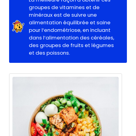
groupes de vitamines et de
minéraux est de suivre une
alimentation équilibrée et saine
pour l’endométriose, en incluant
dans l’alimentation des céréales,
des groupes de fruits et légumes
et des poissons.