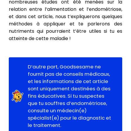
nombreuses études ont été menées sur la
relation entre l’alimentation et l’endométriose,
et dans cet article, nous t’expliquerons quelques
méthodes à appliquer et te parlerons des
nutriments qui pourraient t’être utiles si tu es
atteinte de cette maladie !
D’autre part, Goodsesame ne
fournit pas de conseils médicaux,
et les informations de cet article
sont uniquement destinées à des
fins éducatives. Si tu suspectes
que tu souffres d’endométriose,
consulte un médecin(e)
spécialist(e) pour le diagnostic et
le traitement.