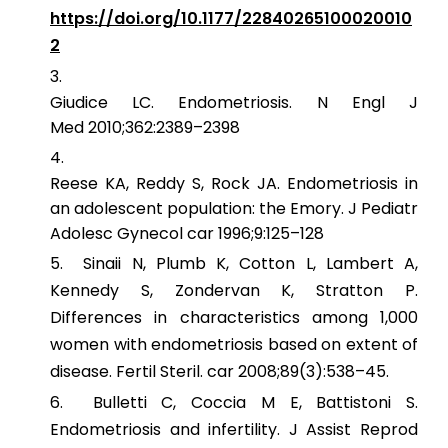
https://doi.org/10.1177/22840265100020010
2
Giudice LC. Endometriosis.
N Engl J
Med
2010
;362:
2389
–
2398
Reese KA, Reddy S, Rock JA. Endometriosis in
an adolescent population: the Emory.
J Pediatr
Adolesc Gynecol
car
1996
;9:
125
–
128
Sinaii N, Plumb K, Cotton L, Lambert A,
Kennedy S, Zondervan K, Stratton P.
Differences in characteristics among 1,000
women with endometriosis based on extent of
disease.
Fertil Steril. car
2008;
89
(3):538–45.
Bulletti C, Coccia M E, Battistoni S.
Endometriosis and infertility.
J Assist Reprod