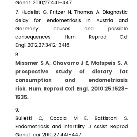
Genet.
2010;
27
:441–447.
Hudelist G, Fritzer N, Thomas A. Diagnostic
delay for endometriosis in Austria and
Germany: causes and possible
consequences.
Hum Reprod Oxf
Engl.
2012;
27
:3412–3416.
Missmer S A, Chavarro J E, Malspeis S. A
prospective study of dietary fat
consumption and endometriosis
risk.
Hum Reprod Oxf Engl.
2010;
25
:1528–
1535.
Bulletti C, Coccia M E, Battistoni S.
Endometriosis and infertility.
J Assist Reprod
Genet. car
2010;
27
:441–447.