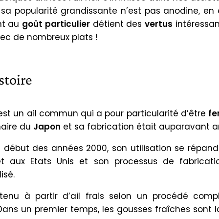
 sa popularité grandissante n’est pas anodine, en e
nt au
goût particulier
détient des
vertus
intéressan
ec de nombreux plats !
stoire
r est un ail commun qui a pour particularité d’être
fe
naire du
Japon
et sa fabrication était auparavant ar
e début des années 2000, son utilisation se répand
t aux Etats Unis et son processus de fabricat
isé.
btenu à partir d’ail frais selon un procédé com
 Dans un premier temps, les gousses fraîches sont l