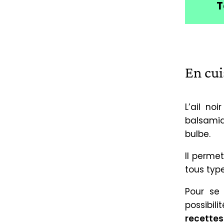
T
En cui
L’ail no
balsamiq
bulbe.
Il perme
tous type
Pour se
possibil
recettes