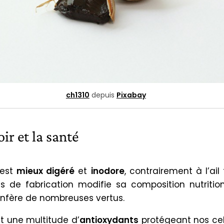
ch1310
depuis
Pixabay
oir et la santé
r est
mieux digéré
et
inodore
, contrairement à l’ail 
s de fabrication modifie sa composition nutrition
confère de nombreuses vertus.
nt une multitude d’
antioxydants
protégeant nos cel