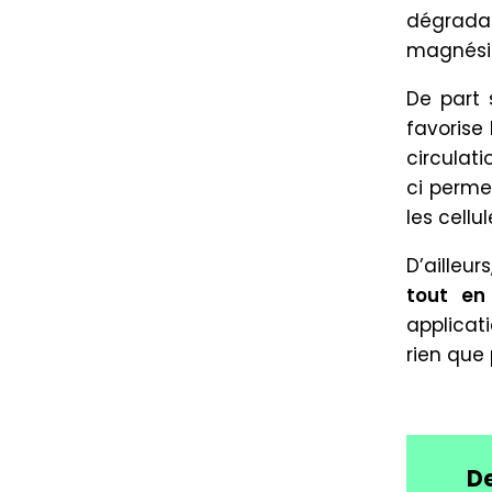
dégrad
magnésiu
De part 
favorise 
circulati
ci perme
les cellu
D’ailleur
tout en
applicat
rien que 
De