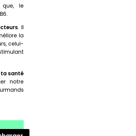
s que, le
B6.
ecteurs
. Il
méliore la
rs, celui-
stimulant
 ta santé
er notre
gourmands