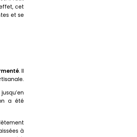
ffet, cet
tes et se
rmenté
. Il
tisanale.
 jusqu’en
ion a été
plètement
aissées à