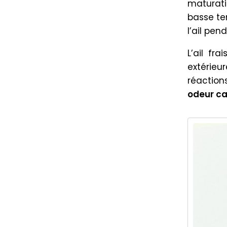
maturati
basse te
l’ail pe
L’ail fr
extérieu
réaction
odeur ca