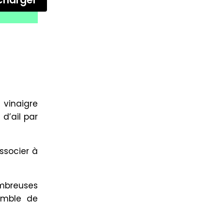
charger
 vinaigre
d’ail par
ssocier à
mbreuses
semble de