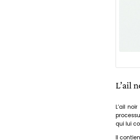
L’ail n
L’ail noi
processu
qui lui 
Il contie