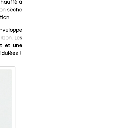
chauffé à
 on sèche
tion.
enveloppe
rbon. Les
t et une
idulées !