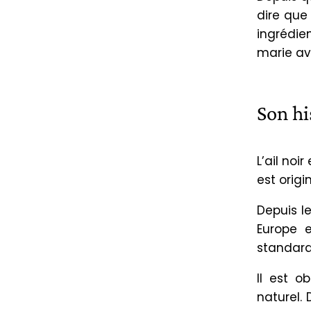
dire que
ingrédie
marie av
Son hi
L’ail noi
est origi
Depuis l
Europe e
standard
Il est o
naturel.