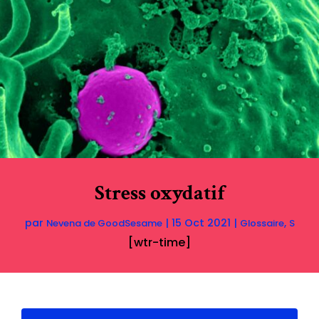
Stress oxydatif
par
|
15 Oct 2021
|
,
Nevena de GoodSesame
Glossaire
S
[wtr-time]