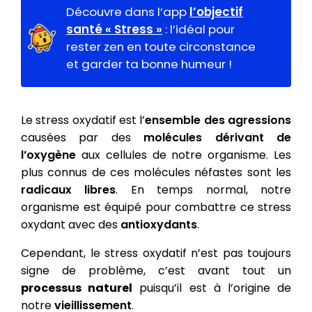
Découvre dans l’app
l’objectif
santé « Stress »
: l’idéal pour
rester zen en toute circonstance
et garder ta bonne humeur !
Le stress oxydatif est l’
ensemble des agressions
causées par des
molécules dérivant de
l’oxygène
aux cellules de notre organisme. Les
plus connus de ces molécules néfastes sont les
radicaux libres
.
En temps normal, notre
organisme est équipé pour combattre ce stress
oxydant avec des
antioxydants
.
Cependant, l
e stress oxydatif n’est pas toujours
signe de problème, c’est avant tout un
processus naturel
puisqu’il est à l’origine de
notre
vieillissement
.