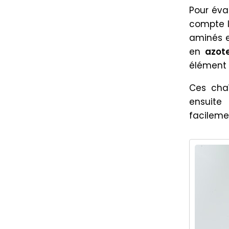
Pour éva
compte 
aminés e
en
azot
élément 
Ces chaî
ensuit
facileme