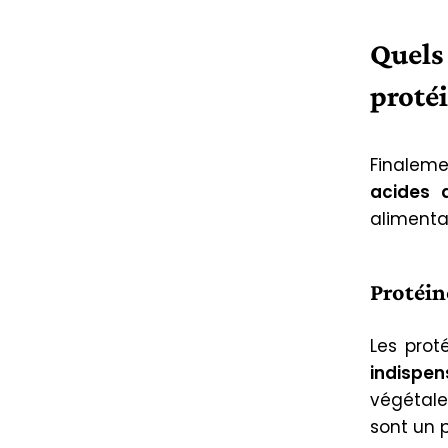
Quels 
protéi
Finaleme
acides 
alimentai
Protéin
Les prot
indispen
végétales
sont un 