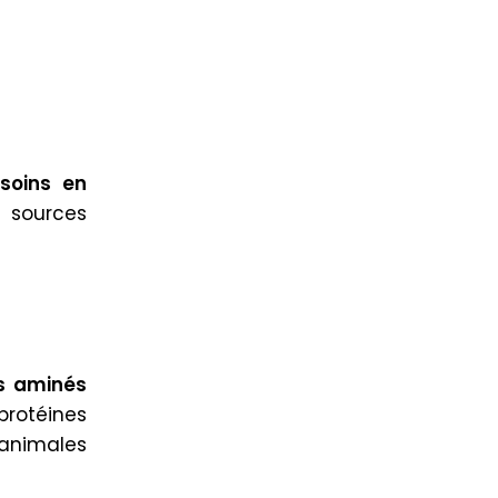
soins en
a sources
es aminés
rotéines
s animales