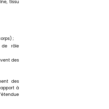
ne, tissu
orps) ;
de rôle
uvent des
ement des
rapport à
l’étendue