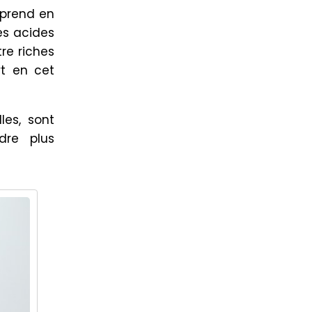
 prend en
Les acides
re riches
rt en cet
les, sont
dre plus