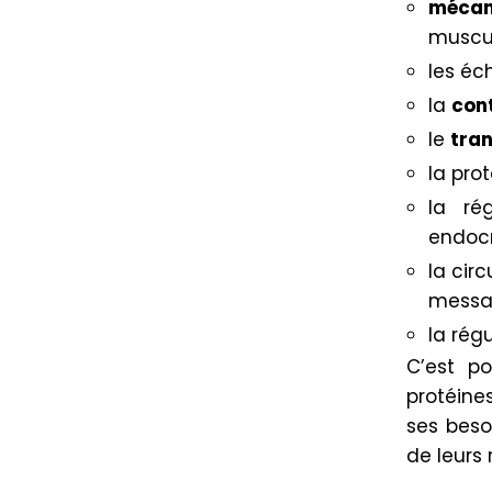
mécan
muscul
les é
la
con
le
tra
la pro
la ré
endocr
la cir
messag
la rég
C’est po
protéine
ses besoi
de leurs