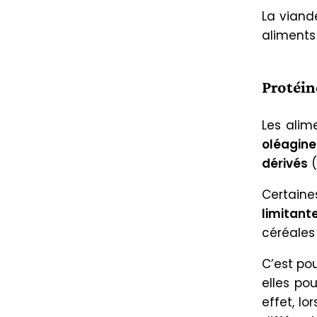
La viande
aliments 
Protéin
Les alim
oléagin
dérivés
(
Certain
limitant
céréales
C’est pou
elles po
effet, lo