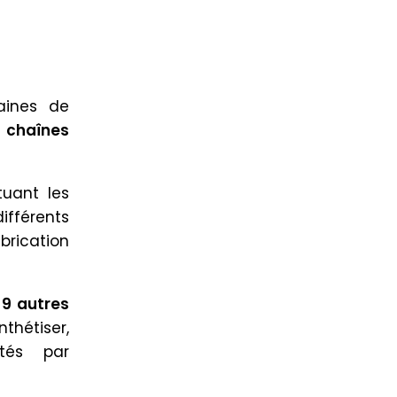
aines de
 chaînes
tuant les
ifférents
brication
s
9 autres
thétiser,
tés par