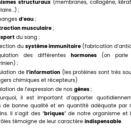
ismes structuraux
(membranes, collagène, kérati
aire…) ;
changes
d’eau
;
traction musculaire
;
nsport
du sang ;
tection du
système immunitaire
(fabrication d’antic
gulation des différentes
hormones
(on parle 
inien) ;
culation de
l’information
(les protéines sont très so
ers chimiques et récepteurs)
ulation de l’expression de nos
gènes
;
urquoi, il est important d’apporter quotidienn
s de bonne qualité et en quantité adéquate par 
ns. Il s’agit des “
briques
” de notre organisme et 
 rôles témoigne de leur caractère
indispensable
.