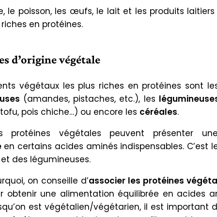
, le poisson, les œufs, le lait et les produits laitier
riches en protéines.
es d’origine végétale
ents végétaux les plus riches en protéines sont l
euses
(amandes, pistaches, etc.), les
légumineuse
tofu, pois chiche…) ou encore les
céréales
.
es protéines végétales peuvent présenter u
e
en certains acides aminés indispensables. C’est l
 et des légumineuses.
rquoi, on conseille d’
associer les protéines végéta
ur obtenir une alimentation équilibrée en acides a
rsqu’on est végétalien/végétarien, il est important 