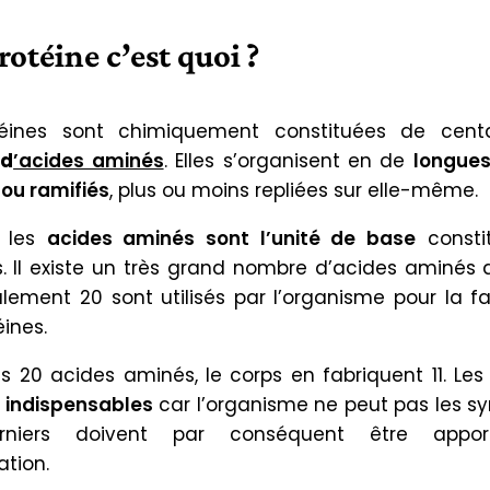
otéine c’est quoi ?
téines sont chimiquement constituées de cent
 d
’acides aminés
. Elles s’organisent en de
longues
 ou ramifiés
, plus ou moins repliées sur elle-même.
, les
acides aminés sont l’unité de base
consti
s. Il existe un très grand nombre d’acides aminés d
lement 20 sont utilisés par l’organisme pour la fa
ines.
s 20 acides aminés, le corps en fabriquent 11. Le
s indispensables
car l’organisme ne peut pas les syn
rniers doivent par conséquent être appor
ation.