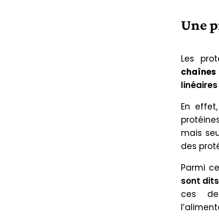
Une pr
Les pro
chaînes
linéaires
En effet
protéine
mais seu
des proté
Parmi ce
sont dit
ces de
l’aliment