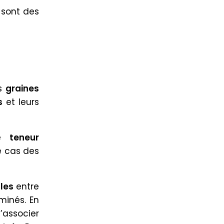
s sont des
es
graines
s
et leurs
ne
teneur
e cas des
les
entre
minés. En
d’associer