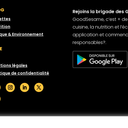
OG
Rejoins la brigade des 
ettes
GoodSesame, c’est + de 6
ition
cuisine, la nutrition et l
ique & Environnement
application et commence
responsables?.
E
tions légales
tique de confidentialité
© GoodSesame 2026 Tous droits réservés