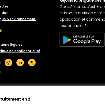
Rejoins la brigade des 
ettes
GoodSesame, c’est + de 6
ition
cuisine, la nutrition et l
ique & Environnement
application et commence
responsables?.
E
tions légales
tique de confidentialité
© GoodSesame 2026 Tous droits réservés
atuitement en 2