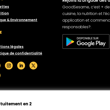
Rejoins la brigade des 
ettes
GoodSesame, c’est + de 6
ition
cuisine, la nutrition et l
ique & Environnement
application et commence
responsables?.
E
tions légales
tique de confidentialité
© GoodSesame 2026 Tous droits réservés
atuitement en 2