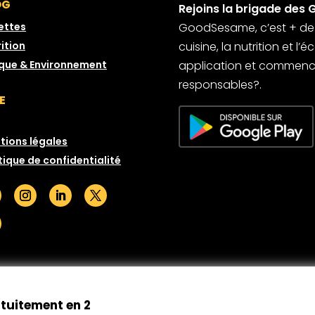
OG
Rejoins la brigade des 
ettes
GoodSesame, c’est + de 6
ition
cuisine, la nutrition et l
ique & Environnement
application et commence
responsables?.
E
tions légales
tique de confidentialité
© GoodSesame 2026 Tous droits réservés
atuitement en 2