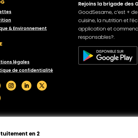
OG
Rejoins la brigade des 
ettes
GoodSesame, c’est + de 6
ition
cuisine, la nutrition et l
ique & Environnement
application et commence
responsables?.
E
tions légales
tique de confidentialité
© GoodSesame 2026 Tous droits réservés
atuitement en 2